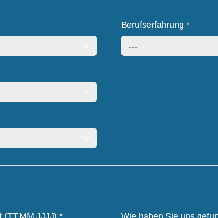
Berufserfahrung
*
---
tt (TT.MM.JJJJ)
*
Wie haben Sie uns gef