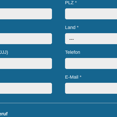
PLZ
*
Land
*
---
JJJ)
Telefon
E-Mail
*
eruf