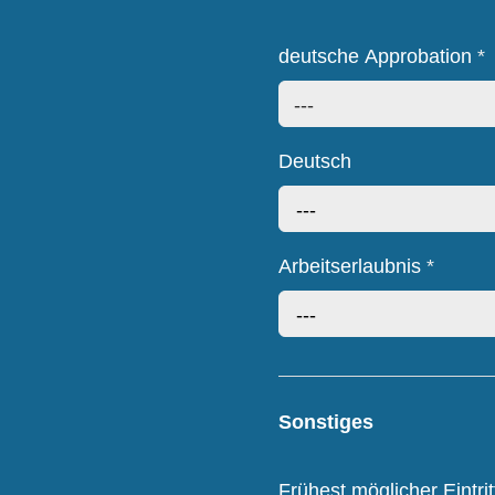
deutsche Approbation
*
---
Deutsch
---
Arbeitserlaubnis
*
---
Sonstiges
Frühest möglicher Eintri