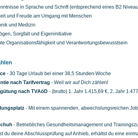
ntnisse in Sprache und Schrift (entsprechend eines B2 Niveau
eit und Freude am Umgang mit Menschen
hnik und Medizin
gen, Sorgfalt und Eigeninitiative
ute Organisationsfähigkeit und Verantwortungsbewusstsein
ählen
nce
- 30 Tage Urlaub bei einer 38,5 Stunden-Woche
ie nach Tarifvertrag
- Weil wir auf Dich zählen!
rgütung nach TVAöD
- (brutto) 1. Jahr 1.415,69 €, 2. Jahr 1.47
dungsplatz
- Mit einem spannenden, abwechslungsreichen Job, 
nschuh
- Betriebliches Gesundheitsmanagement und Trainingsz
t du deine Abschlussprüfung auf Anhieb, erhältst du eine einma