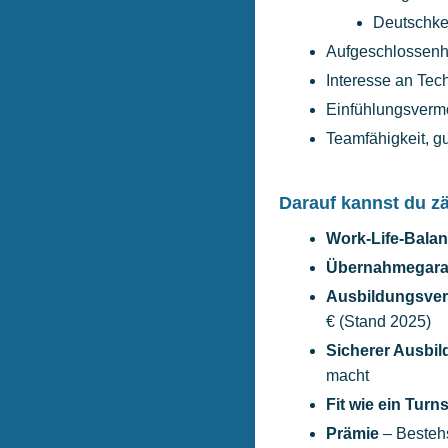
Deutschken
Aufgeschlossenh
Interesse an Tec
Einfühlungsvermö
Teamfähigkeit, g
Darauf kannst du z
Work-Life-Bala
Übernahmegarant
Ausbildungsve
€ (Stand 2025)
Sicherer Ausbil
macht
Fit wie ein Tur
Prämie
– Bestehs