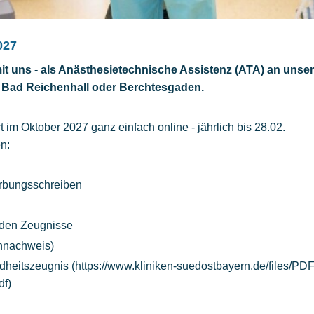
027
mit uns - als Anästhesietechnische Assistenz (ATA) an unse
, Bad Reichenhall oder Berchtesgaden.
t im Oktober 2027 ganz einfach online - jährlich bis 28.02.
n:
rbungsschreiben
iden Zeugnisse
nnachweis)
dheitszeugnis (https://www.kliniken-suedostbayern.de/files/PD
df)