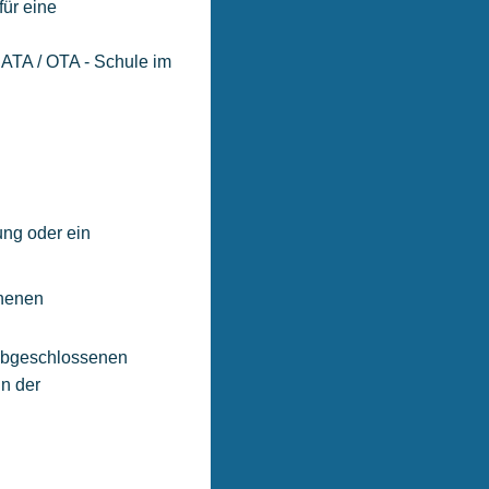
für eine
 ATA / OTA - Schule im
ung oder ein
ehenen
h abgeschlossenen
in der