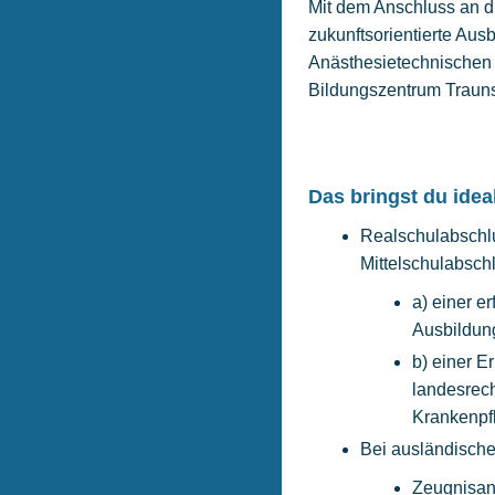
Mit dem Anschluss an di
zukunftsorientierte Aus
Anästhesietechnischen A
Bildungszentrum Traunst
Das bringst du idea
Realschulabschlu
Mittelschulabsc
a) einer e
Ausbildun
b) einer E
landesrech
Krankenpfl
Bei ausländisch
Zeugnisa