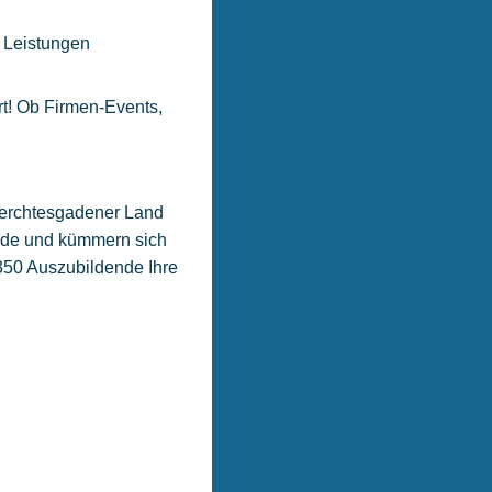
 Leistungen
rt! Ob Firmen-Events,
Berchtesgadener Land
ende und kümmern sich
350 Auszubildende Ihre
.